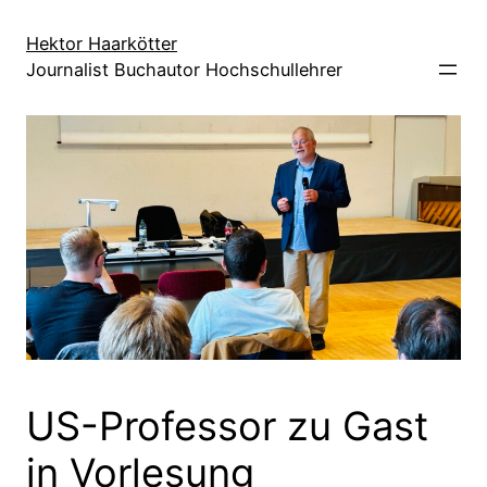
Direkt
zum
Hektor Haarkötter
Journalist Buchautor Hochschullehrer
Inhalt
wechseln
US-Professor zu Gast
in Vorlesung