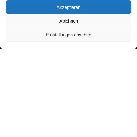
Akzeptieren
Adresse:
Ablehnen
Asbergplatz 6
50937 Köln
Einstellungen ansehen
Menü:
Guten Tag!
Blog
Bücher
Aufsätze
Journalismus
Kontakt
Follow us
Facebook
LinkedIn