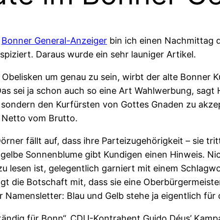
m
Bonner General-Anzeiger
bin ich einen Nachmittag d
ziert. Daraus wurde ein sehr launiger Artikel.
 Obelisken um genau zu sein, wirbt der alte Bonner Ku
Das sei ja schon auch so eine Art Wahlwerbung, sagt 
ondern den Kurfürsten von Gottes Gnaden zu akzept
 Netto vom Brutto.
er fällt auf, dass ihre Parteizugehörigkeit – sie tritt
e gelbe Sonnenblume gibt Kundigen einen Hinweis. Ni
 lesen ist, gelegentlich garniert mit einem Schlagwo
t die Botschaft mit, dass sie eine Oberbürgermeisterin
r Namensletter: Blau und Gelb stehe ja eigentlich für 
ständig für Bonn“, CDU-Kontrahent Guido Déus’ Kampa