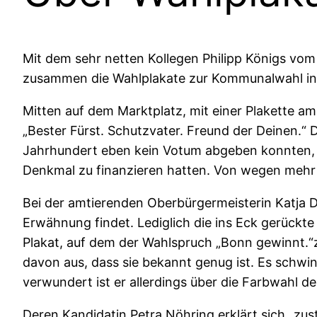
Mit dem sehr netten Kollegen Philipp Königs vo
zusammen die Wahlplakate zur Kommunalwahl inspi
Mitten auf dem Marktplatz, mit einer Plakette am
„Bester Fürst. Schutzvater. Freund der Deinen.“ 
Jahrhundert eben kein Votum abgeben konnten, s
Denkmal zu finanzieren hatten. Von wegen mehr
Bei der amtierenden Oberbürgermeisterin Katja Dörn
Erwähnung findet. Lediglich die ins Eck gerückt
Plakat, auf dem der Wahlspruch „Bonn gewinnt.“zu
davon aus, dass sie bekannt genug ist. Es schwing
verwundert ist er allerdings über die Farbwahl de
Deren Kandidatin Petra Nöhring erklärt sich „zu