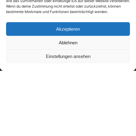
wie das Surfverhalten oder eindeutige IDs auf dieser Website verarbeiten.
Wenn du deine Zustimmung nicht erteilst oder zurückziehst, können
Adresse:
bestimmte Merkmale und Funktionen beeinträchtigt werden.
Asbergplatz 6
50937 Köln
Akzeptieren
Ablehnen
Menü:
Einstellungen ansehen
Guten Tag!
Blog
Bücher
Aufsätze
Journalismus
Kontakt
Follow us
Facebook
LinkedIn