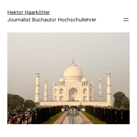
Direkt
zum
Hektor Haarkötter
Journalist Buchautor Hochschullehrer
Inhalt
wechseln