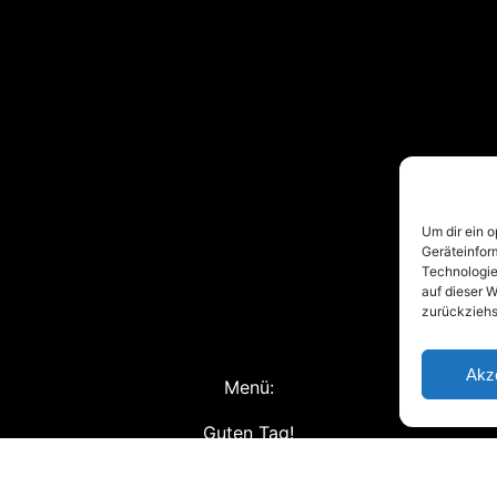
Um dir ein 
Geräteinfor
Technologie
auf dieser W
zurückziehs
Akz
Menü:
Guten Tag!
Blog
Bücher