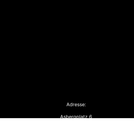
Adresse:
Asbergplatz 6
50937 Köln