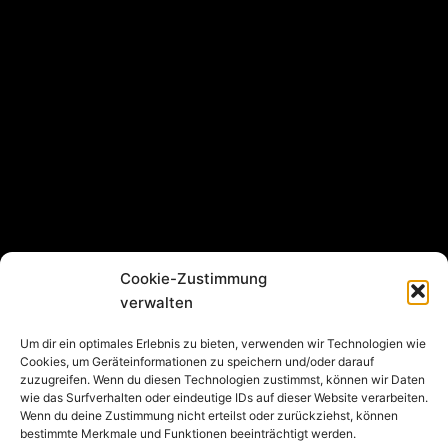
Cookie-Zustimmung
verwalten
Um dir ein optimales Erlebnis zu bieten, verwenden wir Technologien wie
Cookies, um Geräteinformationen zu speichern und/oder darauf
zuzugreifen. Wenn du diesen Technologien zustimmst, können wir Daten
wie das Surfverhalten oder eindeutige IDs auf dieser Website verarbeiten.
Wenn du deine Zustimmung nicht erteilst oder zurückziehst, können
bestimmte Merkmale und Funktionen beeinträchtigt werden.