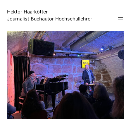
Direkt
zum
Hektor Haarkötter
Journalist Buchautor Hochschullehrer
Inhalt
wechseln