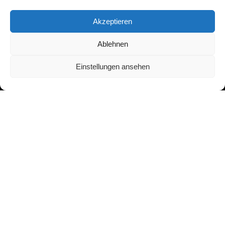
Akzeptieren
Ablehnen
Einstellungen ansehen
Adresse:
Asbergplatz 6
50937 Köln