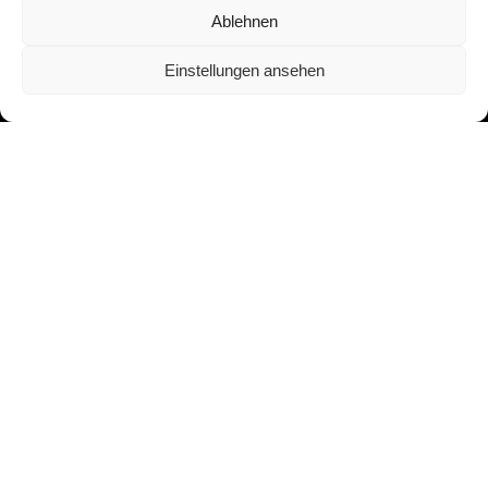
Ablehnen
Einstellungen ansehen
Adresse:
Asbergplatz 6
50937 Köln
Menü:
Guten Tag!
Blog
Bücher
Aufsätze
Journalismus
Kontakt