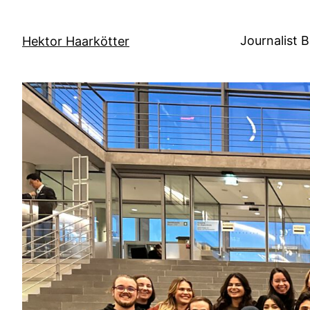
Direkt
zum
Journalist 
Hektor Haarkötter
Inhalt
wechseln