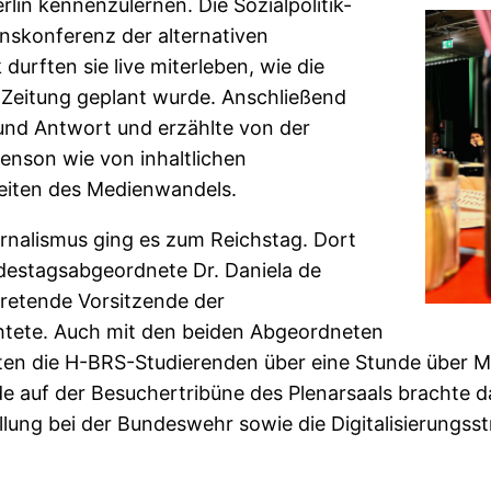
lin kennenzulernen. Die Sozialpolitik-
nskonferenz der alternativen
durften sie live miterleben, wie die
Zeitung geplant wurde. Anschließend
und Antwort und erzählte von der
enson wie von inhaltlichen
eiten des Medienwandels.
urnalismus ging es zum Reichstag. Dort
destagsabgeordnete Dr. Daniela de
ertretende Vorsitzende der
tete. Auch mit den beiden Abgeordneten
n die H-BRS-Studierenden über eine Stunde über Med
e auf der Besuchertribüne des Plenarsaals brachte 
llung bei der Bundeswehr sowie die Digitalisierungs