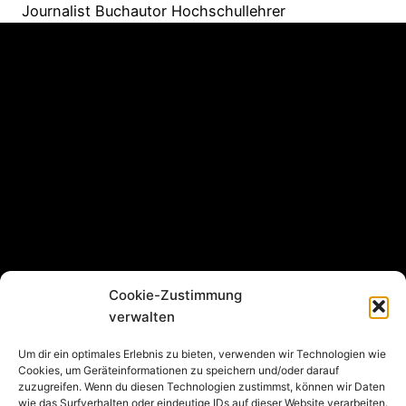
Journalist Buchautor Hochschullehrer
Cookie-Zustimmung
verwalten
Um dir ein optimales Erlebnis zu bieten, verwenden wir Technologien wie
Cookies, um Geräteinformationen zu speichern und/oder darauf
zuzugreifen. Wenn du diesen Technologien zustimmst, können wir Daten
wie das Surfverhalten oder eindeutige IDs auf dieser Website verarbeiten.