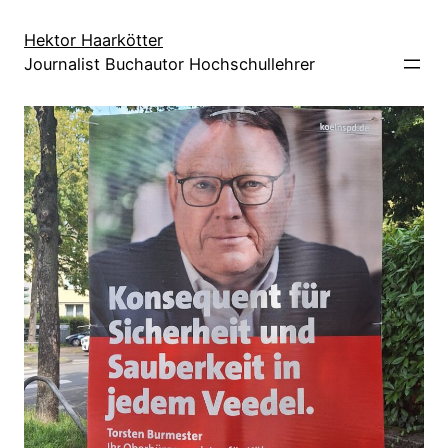
Direkt
zum
Hektor Haarkötter
Journalist Buchautor Hochschullehrer
Inhalt
wechseln