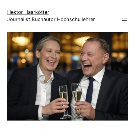
Direkt
zum
Hektor Haarkötter
Journalist Buchautor Hochschullehrer
Inhalt
wechseln