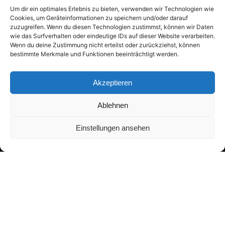
Um dir ein optimales Erlebnis zu bieten, verwenden wir Technologien wie
Cookies, um Geräteinformationen zu speichern und/oder darauf
zuzugreifen. Wenn du diesen Technologien zustimmst, können wir Daten
wie das Surfverhalten oder eindeutige IDs auf dieser Website verarbeiten.
Wenn du deine Zustimmung nicht erteilst oder zurückziehst, können
bestimmte Merkmale und Funktionen beeinträchtigt werden.
Akzeptieren
Adresse:
Ablehnen
Asbergplatz 6
Einstellungen ansehen
50937 Köln
Menü:
Guten Tag!
Blog
Bücher
Aufsätze